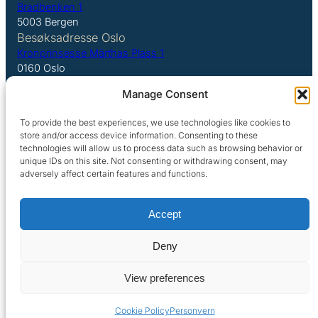
Bradbenken 1
5003 Bergen
Besøksadresse Oslo
Kronprinsesse Märthas Plass 1
0160 Oslo
Manage Consent
LinkedIn
To provide the best experiences, we use technologies like cookies to
store and/or access device information. Consenting to these
technologies will allow us to process data such as browsing behavior or
unique IDs on this site. Not consenting or withdrawing consent, may
adversely affect certain features and functions.
Personvern
Accept
Copyright Argentum 2025
Deny
Legal Disclaimer
View preferences
Cookie Policy
Personvern