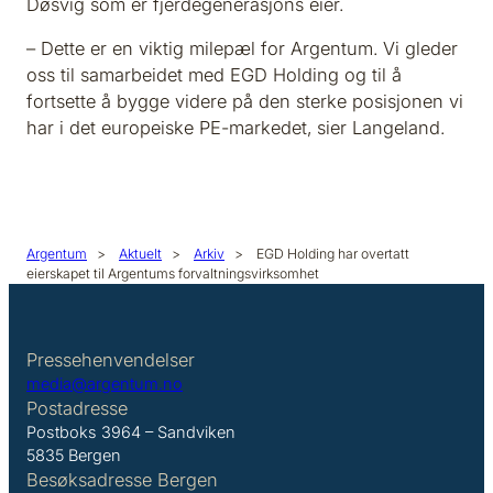
Døsvig som er fjerdegenerasjons eier.
– Dette er en viktig milepæl for Argentum. Vi gleder
oss til samarbeidet med EGD Holding og til å
fortsette å bygge videre på den sterke posisjonen vi
har i det europeiske PE-markedet, sier Langeland.
Argentum
>
Aktuelt
>
Arkiv
>
EGD Holding har overtatt
eierskapet til Argentums forvaltningsvirksomhet
Pressehenvendelser
media@argentum.no
Postadresse
Postboks 3964 – Sandviken
5835 Bergen
Besøksadresse Bergen