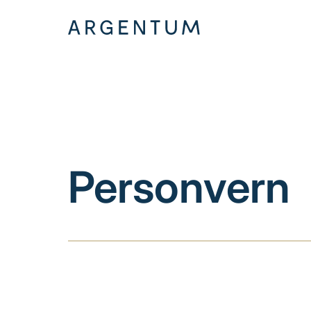
Hopp
til
innhold
Personvern