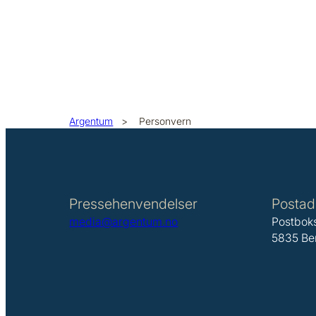
Argentum
>
Personvern
Pressehenvendelser
Postad
media@argentum.no
Postbok
5835 Be