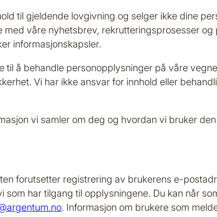
d til gjeldende lovgivning og selger ikke dine pers
lse med våre nyhetsbrev, rekrutteringsprosesser o
uker informasjonskapsler.
se til å behandle personopplysninger på våre vegne 
kkerhet. Vi har ikke ansvar for innhold eller behan
rmasjon vi samler om deg og hvordan vi bruker den
ten forutsetter registrering av brukerens e-postadr
vi som har tilgang til opplysningene. Du kan når s
t@argentum.no
. Informasjon om brukere som melder 