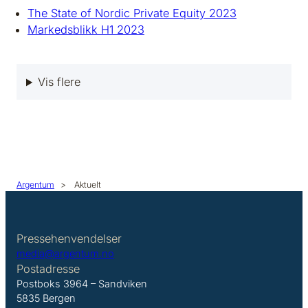
The State of Nordic Private Equity 2023
Markedsblikk H1 2023
Vis flere
Argentum
>
Aktuelt
Pressehenvendelser
media@argentum.no
Postadresse
Postboks 3964 – Sandviken
5835 Bergen