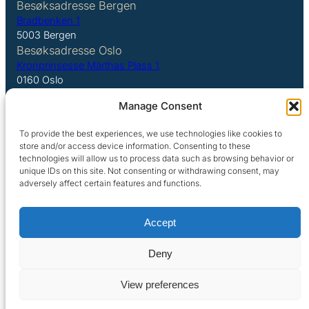
Besøksadresse Bergen
Bradbenken 1
5003 Bergen
Besøksadresse Oslo
Kronprinsesse Märthas Plass 1
0160 Oslo
Manage Consent
LinkedIn
To provide the best experiences, we use technologies like cookies to
store and/or access device information. Consenting to these
technologies will allow us to process data such as browsing behavior or
unique IDs on this site. Not consenting or withdrawing consent, may
adversely affect certain features and functions.
Personvern
Accept
Copyright Argentum 2025
Deny
Legal Disclaimer
View preferences