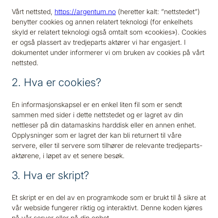
Vårt nettsted,
https://argentum.no
(heretter kalt: ”nettstedet”)
benytter cookies og annen relatert teknologi (for enkelhets
skyld er relatert teknologi også omtalt som «cookies»). Cookies
er også plassert av tredjeparts aktører vi har engasjert. I
dokumentet under informerer vi om bruken av cookies på vårt
nettsted.
2. Hva er cookies?
En informasjonskapsel er en enkel liten fil som er sendt
sammen med sider i dette nettstedet og er lagret av din
nettleser på din datamaskins harddisk eller en annen enhet.
Opplysninger som er lagret der kan bli returnert til våre
servere, eller til servere som tilhører de relevante tredjeparts-
aktørene, i løpet av et senere besøk.
3. Hva er skript?
Et skript er en del av en programkode som er brukt til å sikre at
vår webside fungerer riktig og interaktivt. Denne koden kjøres
på vår server eller på din enhet.