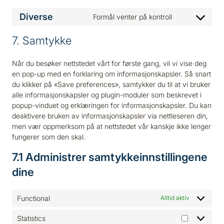
Diverse
Formål venter på kontroll
Consent
to
7. Samtykke
service
diverse
Når du besøker nettstedet vårt for første gang, vil vi vise deg
en pop-up med en forklaring om informasjonskapsler. Så snart
du klikker på «Save preferences», samtykker du til at vi bruker
alle informasjonskapsler og plugin-moduler som beskrevet i
popup-vinduet og erklæringen for informasjonskapsler. Du kan
deaktivere bruken av informasjonskapsler via nettleseren din,
men vær oppmerksom på at nettstedet vår kanskje ikke lenger
fungerer som den skal.
7.1 Administrer samtykkeinnstillingene
dine
Functional
Alltid aktiv
Statistics
Statistics