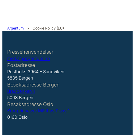
Argentum
>
Cookie Policy (EU)
Pressehenvendelser
media@argentum.no
Postadresse
Postboks 3964 – Sandviken
5835 Bergen
Besøksadresse Bergen
Bradbenken 1
5003 Bergen
Besøksadresse Oslo
Kronprinsesse Märthas Plass 1
0160 Oslo