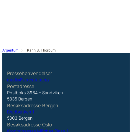
Argentum
>
Karin S. Thorburn
Pressehenvendelser
media@argentum.no
Postadresse
Postboks 3964 – Sandviken
5835 Bergen
Besøksadresse Bergen
Bradbenken 1
5003 Bergen
Besøksadresse Oslo
Kronprinsesse Märthas Plass 1