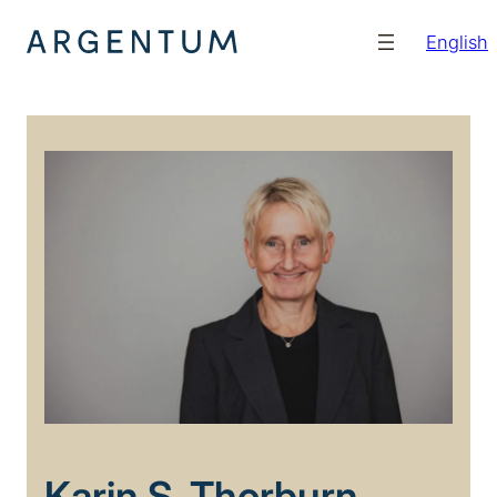
Hopp
English
til
innhold
Karin S. Thorburn