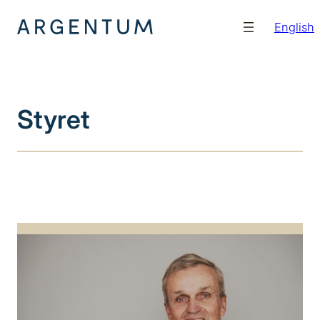
Hopp
English
til
innhold
Styret