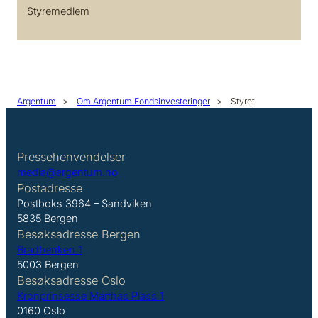
Styremedlem
Argentum
>
Om Argentum Fondsinvesteringer
>
Styret
Pressehenvendelser
media@argentum.no
Postadresse
Postboks 3964 – Sandviken
5835 Bergen
Besøksadresse Bergen
Bradbenken 1
5003 Bergen
Besøksadresse Oslo
Kronprinsesse Märthas Plass 1
0160 Oslo