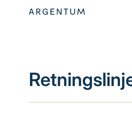
Hopp
til
innhold
Retningslinje