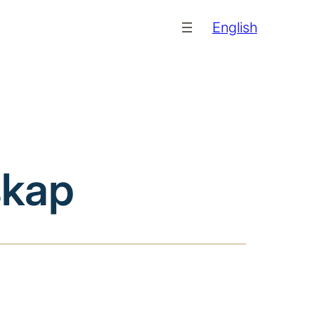
English
rskap