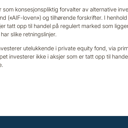
som konsesjonspliktig forvalter av alternative inv
d («AIF-loven») og tilhørende forskrifter. I henhold t
sjer tatt opp til handel på regulert marked som ligger 
har slike retningslinjer.
vesterer utelukkende i private equity fond, via pr
et investerer ikke i aksjer som er tatt opp til hand
e.