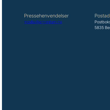
Pressehenvendelser
Postad
media@argentum.no
Postbok
5835 Be