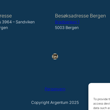
resse
Besøksadresse Bergen
s 3964 – Sandviken
Bradbenken 1
rgen
5003 Bergen
LinkedIn
Personvern
To provide t
Copyright Argentum 2025
access devic
data such as