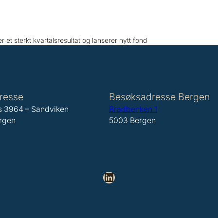
 et sterkt kvartalsresultat og lanserer nytt fond
resse
Besøksadresse Bergen
s 3964 – Sandviken
Bradbenken 1
rgen
5003 Bergen
LinkedIn