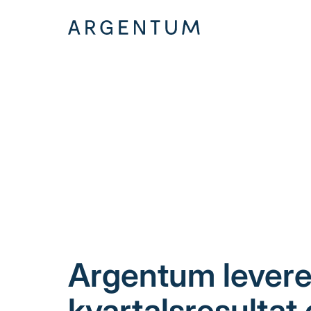
Hopp
til
innhold
Argentum leverer
kvartalsresultat