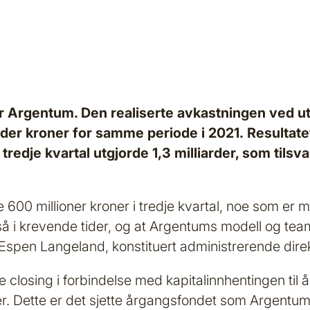
r for Argentum. Den realiserte avkastningen ved 
iarder kroner for samme periode i 2021. Resultate
tredje kvartal utgjorde 1,3 milliarder, som tils
re 600 millioner kroner i tredje kvartal, noe som er 
så i krevende tider, og at Argentums modell og team
ier Espen Langeland, konstituert administrerende dir
e closing i forbindelse med kapitalinnhentingen t
er. Dette er det sjette årgangsfondet som Argentum