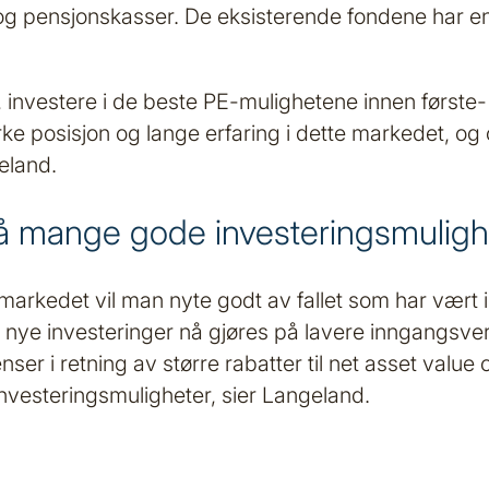
er og pensjonskasser. De eksisterende fondene har 
ond, investere i de beste PE-mulighetene innen før
rke posisjon og lange erfaring i dette markedet, o
eland.
på mange gode investeringsmuligh
arkedet vil man nyte godt av fallet som har vært 
l nye investeringer nå gjøres på lavere inngangsve
r i retning av større rabatter til net asset value 
 investeringsmuligheter, sier Langeland.