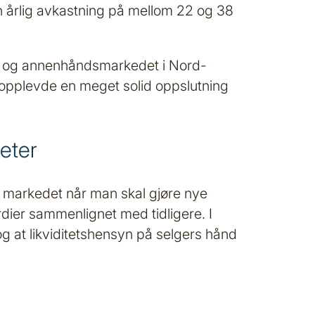
en årlig avkastning på mellom 22 og 38
ste- og annenhåndsmarkedet i Nord-
g opplevde en meget solid oppslutning
eter
i markedet når man skal gjøre nye
rdier sammenlignet med tidligere. I
og at likviditetshensyn på selgers hånd