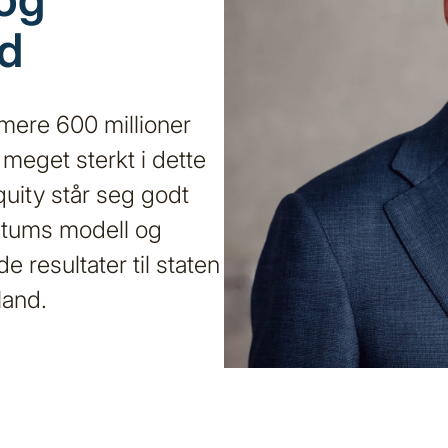
nd
rmere 600 millioner
 meget sterkt i dette
quity står seg godt
entums modell og
e resultater til staten
land.