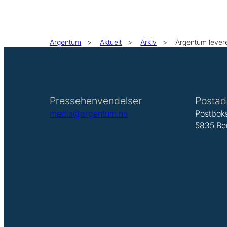
Argentum
>
Aktuelt
>
Arkiv
>
Argentum leverer
Pressehenvendelser
Postad
media@argentum.no
Postbok
5835 Be