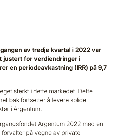
utgangen av tredje kvartal i 2022 var
t justert for verdiendringer i
varer en periodeavkastning (IRR) på 9,7
meget sterkt i dette markedet. Dette
et bak fortsetter å levere solide
ektør i Argentum.
il årgangsfondet Argentum 2022 med en
 forvalter på vegne av private